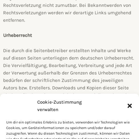
Rechtsverletzung nicht zumutbar. Bei Bekanntwerden von
Rechtsverletzungen werden wir derartige Links umgehend
entfernen.
Urheberrecht
Die durch die Seitenbetreiber erstellten Inhalte und Werke
auf diesen Seiten unterliegen dem deutschen Urheberrecht.
Die Vervielfältigung, Bearbeitung, Verbreitung und jede Art
der Verwertung außerhalb der Grenzen des Urheberrechtes
bedürfen der schriftlichen Zustimmung des jeweiligen
Autors bzw. Erstellers. Downloads und Kopien dieser Seite
sind nur für den privaten, nicht kommerziellen Gebrauch
Cookie-Zustimmung
gestattet.
verwalten
Soweit die Inhalte auf dieser Seite nicht vom Betreiber
Um dir ein optimales Erlebnis zu bieten, verwenden wir Technologien wie
erstellt wurden, werden die Urheberrechte Dritter beachtet.
Cookies, um Geräteinformationen zu speichern und/oder darauf
Insbesondere werden Inhalte Dritter als solche
zuzugreifen. Wenn du diesen Technologien zustimmst, können wir Daten